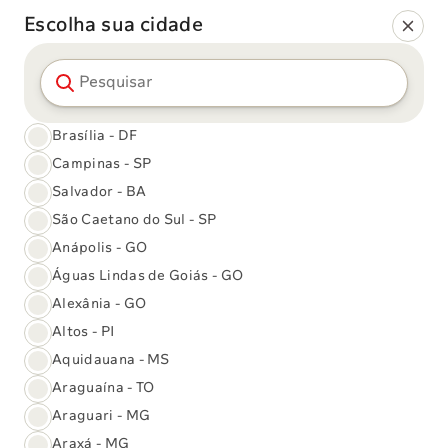
Escolha sua cidade
Pesquisar cidade
Encontre a unidade
mais próxima de você
Brasília - DF
Campinas - SP
Pesquisar unidade
Salvador - BA
São Caetano do Sul - SP
98 unidades
encontradas:
Anápolis - GO
Águas Lindas de Goiás - GO
110 Norte
516 Norte
Alexânia - GO
Brasília - DF
Brasília - DF
Altos - PI
SHCN EQ 110/111, Bloco
SEPN 516, Bloco E, Térreo,
Aquidauana - MS
A, Loja 18, Plaza Norte
Loja 74, Edifício Carlton
Araguaína - TO
Shopping
Center
Informações
Informações
Araguari - MG
Araxá - MG