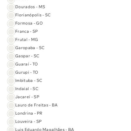
Dourados - MS
Florianópolis - SC
Formosa - GO
Franca - SP
Frutal - MG
Garopaba - SC
Gaspar - SC
Guaraí - TO
Gurupi - TO
Imbituba - SC
Indaial - SC
Jacareí - SP
Lauro de Freitas - BA
(61) 3329-8000
Londrina - PR
Louveira - SP
Exames e Vacinas
Luis Eduardo Magalhães - BA