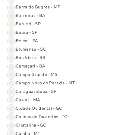
Barra do Bugres - MT
708 Norte
710 Norte
Brasília - DF
Brasília - DF
Barreiras - BA
Barueri - SP
SCRN EQ 708/709, Bloco
SCRN 710/711, Bloco A,
D, Loja 11
Entrada 52, Loja 64
Bauru - SP
Informações
Informações
Belém - PA
Blumenau - SC
Boa Vista - RR
914 Sul
Águas Claras
Camaçari - BA
Brasília - DF
Brasília - DF
Campo Grande - MS
SEPS 714/914 Sul, Sala
Rua Pitangueiras com
59, Térreo, Centro
Campo Novo do Parecis - MT
Rua Alecrim, Lotes 01/02,
Executivo Sabin
Loja 09
Informações
Informações
Caraguatatuba - SP
Caxias - MA
Cidade Ocidental - GO
Mostrar mais unidades
Colinas do Tocantins - TO
Cristalina - GO
Cuiabá - MT