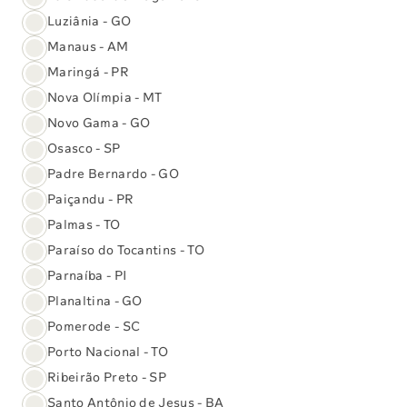
Luziânia - GO
Central de Atendimento
Manaus - AM
O Sabin
Maringá - PR
Nova Olímpia - MT
Reconhecimentos
Novo Gama - GO
Osasco - SP
Unidades
Padre Bernardo - GO
Paiçandu - PR
Convênios
Reconhecimentos e conquistas:
Palmas - TO
Paraíso do Tocantins - TO
Parnaíba - PI
Planaltina - GO
Pomerode - SC
Porto Nacional - TO
Ribeirão Preto - SP
Santo Antônio de Jesus - BA