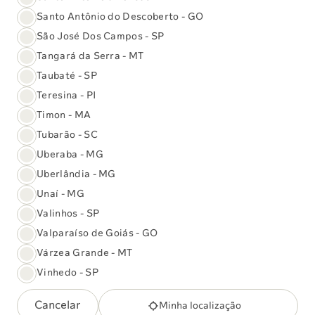
Santo Antônio do Descoberto - GO
Exames e Vacinas
São José Dos Campos - SP
Central de Atendimento
Tangará da Serra - MT
Taubaté - SP
O Sabin
Teresina - PI
Timon - MA
Reconhecimentos
Tubarão - SC
Uberaba - MG
Unidades
Uberlândia - MG
Unaí - MG
Convênios
Reconhecimentos e conquistas:
Valinhos - SP
Valparaíso de Goiás - GO
Várzea Grande - MT
Vinhedo - SP
Cancelar
Minha localização