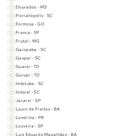
Dourados - MS
Florianópolis - SC
Esquema de doses
Formosa - GO
PREMATURO
Franca - SP
Dose única. Deve ser aplicada o mais
precocemente possível, de preferência ainda
Frutal - MG
na maternidade.
Garopaba - SC
Se o peso ao nascimento (PN) for inferior a
Gaspar - SC
2.000 g, adiar a vacinação até que o recém-
Guaraí - TO
nascido atinja o peso maior ou igual a 2.000 g.
Gurupi - TO
Imbituba - SC
Indaial - SC
Hexa Acelular (DTPa-VIP-
Adquira online
Jacareí - SP
HB/Hib)
Lauro de Freitas - BA
Londrina - PR
Pneumocócica 13
Louveira - SP
Adquira online
(Conjugada)
Luis Eduardo Magalhães - BA