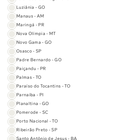
Luziânia - GO
Manaus - AM
Rotavírus
Adquira online
Maringá - PR
Nova Olímpia - MT
Novo Gama - GO
Meningocócica ACWY
Adquira online
Osasco - SP
(Conjugada)
Padre Bernardo - GO
Paiçandu - PR
Palmas - TO
Hepatite B (HB) Pediátrica
Adquira online
Paraíso do Tocantins - TO
Parnaíba - PI
Mostrar mais
Planaltina - GO
Pomerode - SC
Porto Nacional - TO
(61) 3329-8000
Ribeirão Preto - SP
Santo Antônio de Jesus - BA