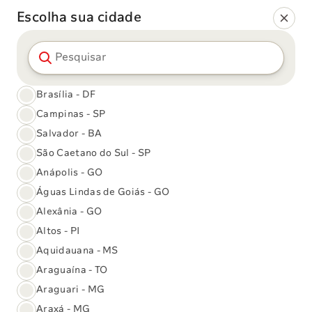
Escolha sua cidade
Pesquisar cidade
Calendário
De vacinação
Brasília - DF
Conheça todo ciclo vacinal disponível no Sabin. Chegou a
Campinas - SP
hora de dar o play na vacinação e deixar a imunidade alta o
Salvador - BA
ano inteiro. A aqui, você conta com proteção para toda a
São Caetano do Sul - SP
família!
Anápolis - GO
Águas Lindas de Goiás - GO
Alexânia - GO
Prematuro
Altos - PI
Aquidauana - MS
Araguaína - TO
Qual vacina voce esta procurando?
Araguari - MG
Araxá - MG
Limpar
×