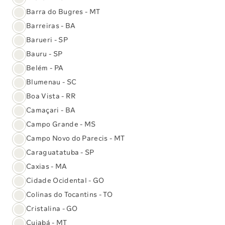
Barra do Bugres - MT
Barreiras - BA
Barueri - SP
Bauru - SP
BCG ID
Adquira online
Belém - PA
Blumenau - SC
O que previne
Boa Vista - RR
Previne a tuberculose e suas formas graves,
como a meningite tuberculosa e a tuberculose
Camaçari - BA
miliar.
Campo Grande - MS
Campo Novo do Parecis - MT
Caraguatatuba - SP
Caxias - MA
Inidicação
Cidade Ocidental - GO
Até o primeiro ano de vida
Colinas do Tocantins - TO
Cristalina - GO
Cuiabá - MT