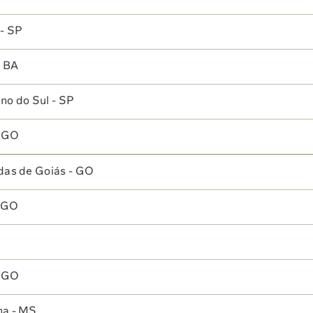
xecutivo Sabin Prime
- SP
 saúde em um único dia e local
ra a avaliação da sua saúde são realizados com conforto,
pitalar.
- BA
no do Sul - SP
- GO
das de Goiás - GO
- GO
- GO
na - MS