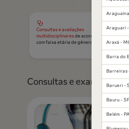
Araguaína
Araguari 
Consultas e avaliações
Sel
multidisciplinares
de acordo
de 
com faixa etária de gênero
Araxá - M
gar
Barra do 
Barreiras 
Consultas e exames
Barueri - 
Bauru - S
Belém - P