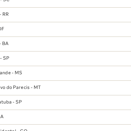
- SC
Nutrição
- RR
Oftalmologia
DF
Triagem Psicológica
- BA
Ginecologia
- SP
Clínica
ande - MS
o do Parecis - MT
tuba - SP
MA
Telefone