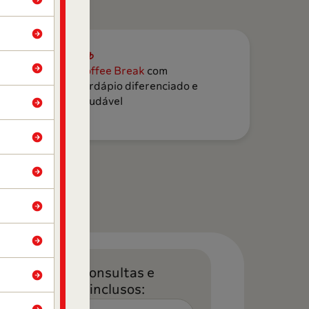
nho e
Coffee Break
com
cardápio diferenciado e
r
saudável
Lista de consultas e
exames inclusos: