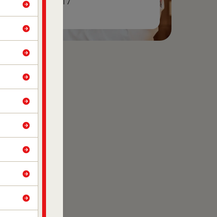
CRM-DF 21.417
RQE 13428