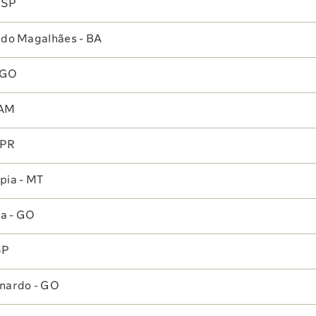
 SP
Dra. Mirna Melo Mourão
rdo Magalhães - BA
Ginecologista
CRM-DF 18.408
- GO
 AM
 PR
pia - MT
a - GO
SP
Dra. Josie Velani Scaranari
nardo - GO
Clínica Médica