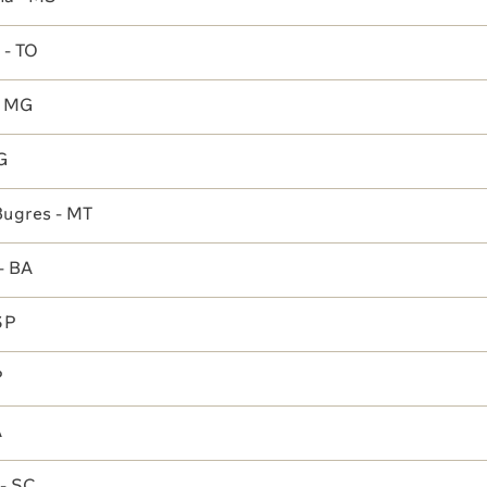
 - TO
- MG
ecionamos
dias exclusivos
Local reservado
para ba
acordo com gênero,
espaço confortável e
G
antindo sua privacidade
agradável para aguarda
Bugres - MT
- BA
SP
P
Exames Cardiológicos
A
Urologia