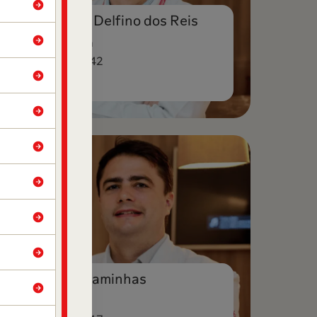
Dr. Rodrigo Delfino dos Reis
Clínica Médica
CRM-DF 20.642
Dr. Hober Caminhas
Cardiologista