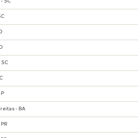
 - SC
SC
TO
TO
- SC
SC
SP
reitas - BA
- PR