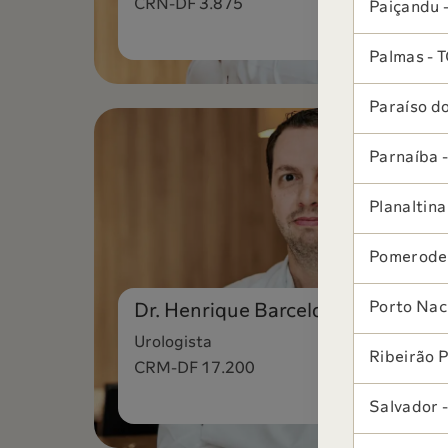
CRN-DF 3.875
Paiçandu 
Palmas - 
Paraíso do
Parnaíba -
Planaltina
Pomerode
Porto Naci
Dr. Henrique Barcelos
Urologista
Ribeirão P
CRM-DF 17.200
Salvador 