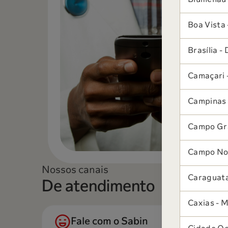
Blumenau 
Boa Vista 
Brasília - 
Camaçari 
Campinas 
Campo Gr
Campo Nov
Nossos canais
Caraguata
De atendimento
Caxias - 
Fale com o Sabin