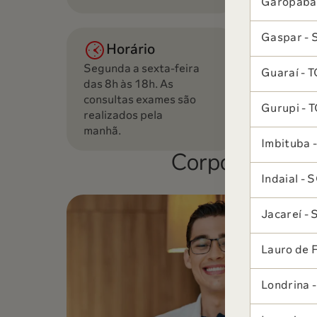
Garopaba
Gaspar - 
Horário
Segunda a sexta-feira
Guaraí - 
das 8h às 18h. As
consultas exames são
Gurupi - 
realizados pela
manhã.
Imbituba 
Corpo Clínico
Indaial - 
Jacareí - 
Lauro de F
Londrina 