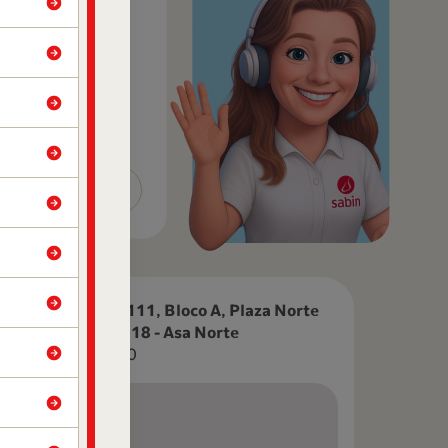
 relacionados a
ico e Saude.
SHCN EQ 110/111, Bloco A, Plaza Norte
Shopping, Loja 18 - Asa Norte
CEP: 70753-400