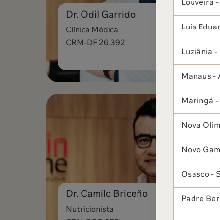
Louveira -
Dr. Odil Garrido
Luis Edua
Clínica Médica
CRM-DF 26.392
Luziânia 
Manaus -
Maringá -
Nova Olím
Novo Gam
Osasco - 
Dr. Camilo Briceño
Padre Ber
Nutricionista