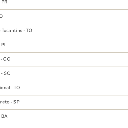
CRM-DF 18.481
- PR
TO
 Tocantins - TO
 PI
 - GO
 - SC
onal - TO
Dra. Jamilly Drago
Clínica Médica
reto - SP
CRM-DF 11.523
RQE 15.920
- BA