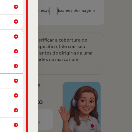
Análises clínicas
Exames de imagem
Atenção:
Para verificar a cobertura de
algum exame específico, fale com seu
plano de saúde antes de dirigir-se a uma
de nossas unidades ou marcar um
agendamento.
Nossos canais
De
atendimento
Perguntas
Frequentes