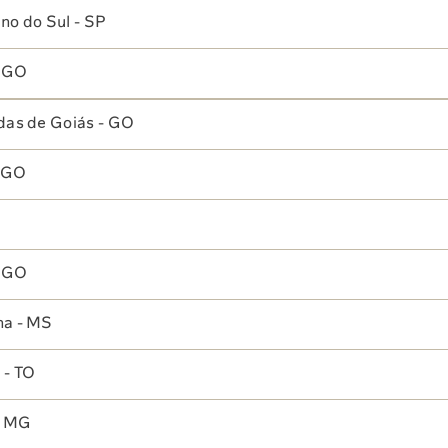
no do Sul - SP
- GO
.
das de Goiás - GO
- GO
- GO
na - MS
 - TO
- MG