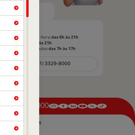
WhatsApp
Telefone
Segunda a sexta-feira
das 6h às 21h
Sábados
das 6h às 21h
Domingos e feriados
das 7h às 17h
(61) 3329-8000
(61) 3329-8000
Convênios