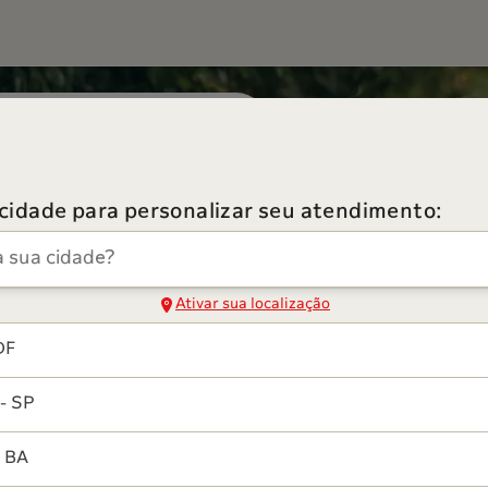
a
 cidade para personalizar seu atendimento:
dade
as de saúde, faça sua
Ativar sua localização
DF
- SP
- BA