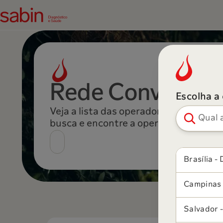
Rede Conveniad
Escolha a
Pesquisar ci
Veja a lista das operadoras conveniad
busca e encontre a operadora
Brasília - 
Campinas 
Salvador 