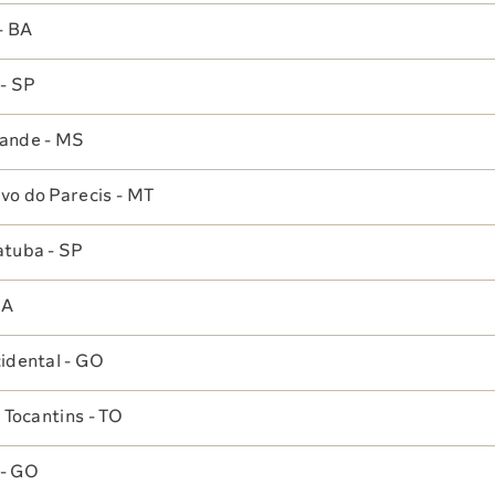
Quem Somos
Nossos Prêmios
Nossas Unidad
- BA
Nossa História
Certificações
- SP
Governança
Trabalhe Conosco
Corporativa
ande - MS
Gestão de
o do Parecis - MT
Pessoas
tuba - SP
Instituto Sabin
MA
Grupo Sabin
idental - GO
Fatos Relevantes
 Tocantins - TO
Sala de Imprensa
Política de
 - GO
Privacidade