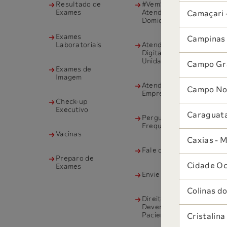
Resultado de
#VemSabin
Exames
Atendimento
Camaçari 
Domiciliar
Exames
Campinas 
Laboratoriais
Atendimento
Digital para
Unidades
Campo Gr
Exames de
Imagem
Atendimento à
Campo Nov
Empresas
Check-up
Executivo
Caraguata
Perguntas
Frequentes
Vacinas
Caxias - 
Fale com o Sabin
Preparo de
Cidade Oc
Exames
Envie seu Projeto
Colinas do
Direitos e
Deveres dos
Pacientes
Cristalina