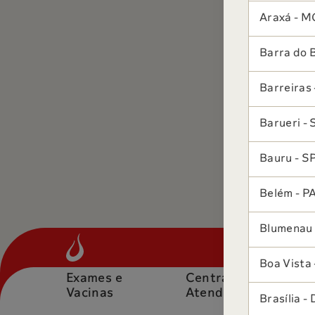
Araxá - M
Barra do 
Barreiras 
Barueri - 
Bauru - S
Belém - P
Blumenau 
Boa Vista 
Exames e
Central de
O
Vacinas
Atendimento
Brasília - 