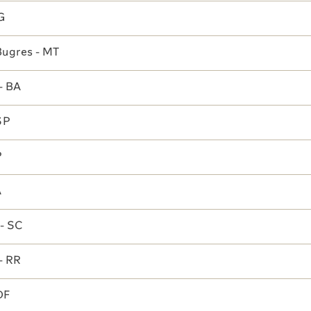
G
Bugres - MT
- BA
SP
P
A
- SC
- RR
Reconheciment
 Sabin
Unidades
os
DF