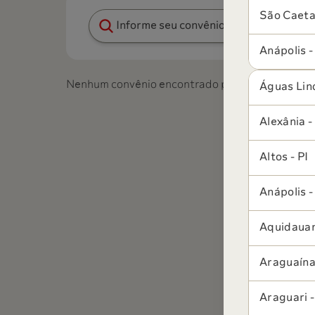
São Caeta
Pesquisar convênio
Anápolis 
Nenhum convênio encontrado para a região atual
Águas Lin
Alexânia 
Altos - PI
Anápolis 
Aquidaua
Araguaína
Araguari 