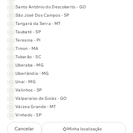
Preparo de exames
Santo Antônio do Descoberto - GO
Aqui você encontra a lista de exames que
São José Dos Campos - SP
realizamos e os preparos necessários, são mais de
Tangará da Serra - MT
+3,5mil tipos de exames disponíveis em todo Brasil
Taubaté - SP
Procure seu exame
Teresina - PI
Timon - MA
Tubarão - SC
Uberaba - MG
Uberlândia - MG
Unaí - MG
Valinhos - SP
Valparaíso de Goiás - GO
Várzea Grande - MT
Vinhedo - SP
Check-up Executivo Sabin Prime
Cancelar
Minha localização
Avaliação personalizada da sua saúde em