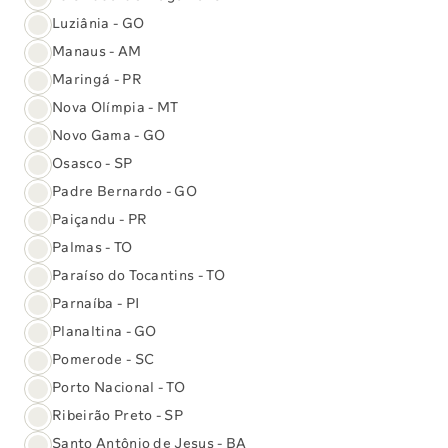
Luziânia - GO
Manaus - AM
Maringá - PR
Destaques
Nova Olímpia - MT
Da Loja Virtual
Novo Gama - GO
Osasco - SP
Testosterona Livre
Vitamina C
Padre Bernardo - GO
Comprar
Comprar
Paiçandu - PR
Palmas - TO
Beta HCG
Paraíso do Tocantins - TO
Comprar
Parnaíba - PI
Planaltina - GO
Pomerode - SC
Ir para a Loja Virtual
Porto Nacional - TO
Ribeirão Preto - SP
Santo Antônio de Jesus - BA