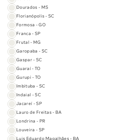
Dourados - MS
Florianópolis - SC
Formosa - GO
Franca - SP
Frutal - MG
Garopaba - SC
Gaspar - SC
Guaraí - TO
Gurupi - TO
Imbituba - SC
Indaial - SC
Jacareí - SP
Lauro de Freitas - BA
Exame genético que detecta mais de
390 genes associados a doenças.
Londrina - PR
Louveira - SP
Adquirir pacote
Luis Eduardo Magalhães - BA