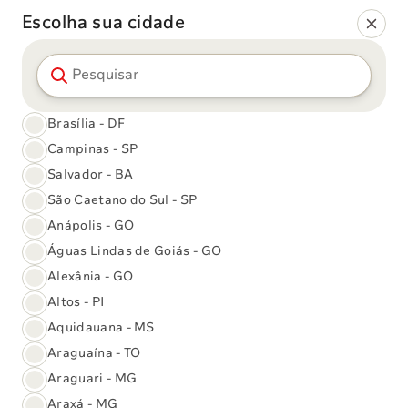
Escolha sua cidade
Pesquisar cidade
Brasília - DF
Campinas - SP
Salvador - BA
Exames
São Caetano do Sul - SP
Laboratoriais
Anápolis - GO
Águas Lindas de Goiás - GO
Alexânia - GO
Altos - PI
Resultado de
Relação de
Nossos
Aquidauana - MS
Exames
exames
Convênios
Araguaína - TO
Araguari - MG
Araxá - MG