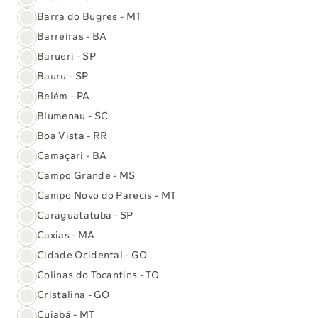
Barra do Bugres - MT
Barreiras - BA
Barueri - SP
Bauru - SP
Belém - PA
Blumenau - SC
Use o pré-agendamento e ganhe
Boa Vista - RR
tempo
Camaçari - BA
Com ele você garante mais facilidade e prioridade no
Campo Grande - MS
atendimento, seja em casa ou em uma unidade.
Campo Novo do Parecis - MT
Aproveite essa facilidade e adiante seu atendimento
Caraguatatuba - SP
agora mesmo!
Caxias - MA
Cidade Ocidental - GO
Colinas do Tocantins - TO
Acesse nossos Serviços Digitais
Cristalina - GO
Cuiabá - MT