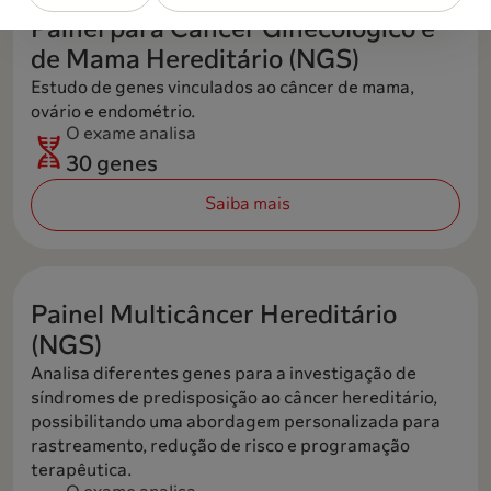
Painel para Câncer Ginecológico e
de Mama Hereditário (NGS)
Estudo de genes vinculados ao câncer de mama,
ovário e endométrio.
O exame analisa
30 genes
Saiba mais
Painel Multicâncer Hereditário
(NGS)
Analisa diferentes genes para a investigação de
síndromes de predisposição ao câncer hereditário,
possibilitando uma abordagem personalizada para
rastreamento, redução de risco e programação
terapêutica.