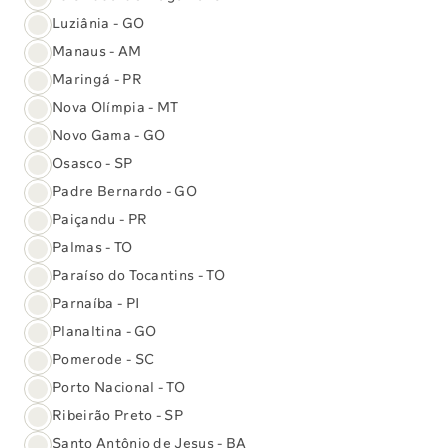
Luziânia - GO
Manaus - AM
Maringá - PR
Painel para Câncer Colorretal
Nova Olímpia - MT
Hereditário (NGS)
Novo Gama - GO
Visa identificar variantes genéticas no câncer
Osasco - SP
colorretal possibilitando estratégias preventivas
Padre Bernardo - GO
personalizadas, reduzindo riscos.
O exame analisa
Paiçandu - PR
24 genes
Palmas - TO
Paraíso do Tocantins - TO
Saiba mais
Parnaíba - PI
Planaltina - GO
Pomerode - SC
Painel para Anemia de Fanconi
Porto Nacional - TO
(NGS)
Ribeirão Preto - SP
Investiga genes ligados à síndrome multissistêmica
Santo Antônio de Jesus - BA