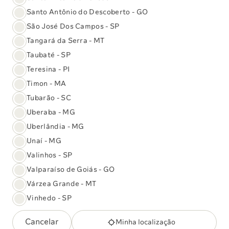
com baixa estatura, falência medular, anomalias
Santo Antônio do Descoberto - GO
congênitas e predisposição ao câncer.
O exame analisa
São José Dos Campos - SP
24 genes
Tangará da Serra - MT
Taubaté - SP
Saiba mais
Teresina - PI
Timon - MA
Tubarão - SC
Painel para Câncer de Próstata
Uberaba - MG
Hereditário (NGS)
Uberlândia - MG
Examina genes ligados ao risco de câncer de próstata
Unaí - MG
hereditário.
Valinhos - SP
O exame analisa
Valparaíso de Goiás - GO
21 genes
Várzea Grande - MT
Saiba mais
Vinhedo - SP
Cancelar
Minha localização