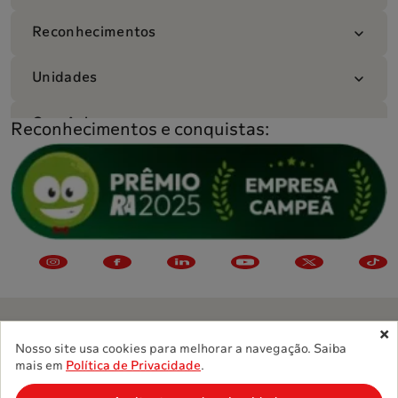
Reconhecimentos
Unidades
Convênios
Reconhecimentos e conquistas:
Nosso site usa cookies para melhorar a navegação. Saiba
©
2026
Grupo Sabin. Todos os direitos reservados.
mais em
Política de Privacidade
.
Política de Privacidade