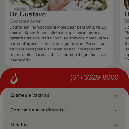
Dr. Gustavo
D
Coordenador
B
Doutor em Farmacologia Molecular pela UnB, há 20
Do
anos no Sabin. Especialista em aprimoramento e
Me
garantia da qualidade nos diagnósticos moleculares
pe
para patógenos e desordens genéticas. Possui mais
Ge
de 50 publicações e 11 prêmios por inovações em
la
testes moleculares. Lidera a equipe de genômica do
eq
laboratório.
Ge
(61) 3329-8000
Exames e Vacinas
Central de Atendimento
O Sabin