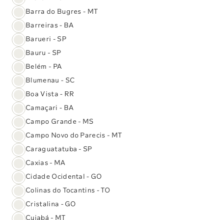
Informações para a saúde e para a
Barra do Bugres - MT
vida
Barreiras - BA
Conheça nossos exames
Barueri - SP
Bauru - SP
Belém - PA
Blumenau - SC
Exames genéticos
Boa Vista - RR
em poucos cliques
Camaçari - BA
Campo Grande - MS
Campo Novo do Parecis - MT
Caraguatatuba - SP
Caxias - MA
Cidade Ocidental - GO
Colinas do Tocantins - TO
Cristalina - GO
Cuiabá - MT