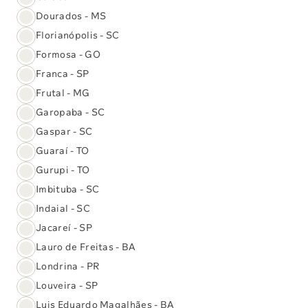
Dourados - MS
Florianópolis - SC
Formosa - GO
Franca - SP
Exame genético que detecta mais de
390 genes associados a doenças.
Frutal - MG
Adquira já
Garopaba - SC
Gaspar - SC
Guaraí - TO
Gurupi - TO
Imbituba - SC
Sequenciamento Completo do
Indaial - SC
Exoma (NGS)
Jacareí - SP
O exoma avalia cerca de 20.000 genes, permitindo a
análise de possíveis alterações genéticas
Lauro de Freitas - BA
O exame analisa
Londrina - PR
20 mil genes
Louveira - SP
Saiba mais
Luis Eduardo Magalhães - BA