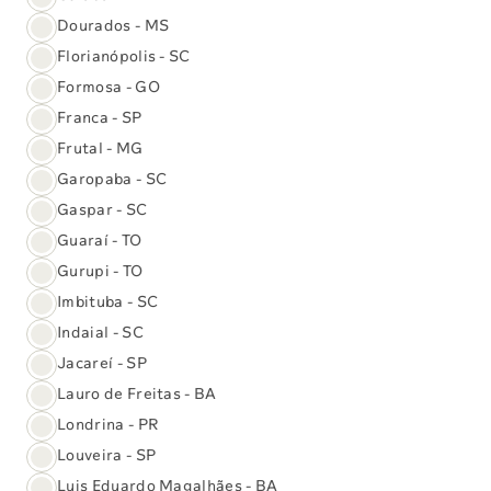
Dourados - MS
Nossos canais
Florianópolis - SC
De atendimento
Formosa - GO
Fale com o Sabin
Franca - SP
Frutal - MG
Garopaba - SC
WhatsApp
Gaspar - SC
Guaraí - TO
Gurupi - TO
Telefone
Imbituba - SC
Segunda a sexta-feira
das 6h às 21h
Indaial - SC
Sábados
das 6h às 21h
Domingos e feriados
das 7h às 17h
Jacareí - SP
Lauro de Freitas - BA
(61) 3329-8000
Londrina - PR
Louveira - SP
Luis Eduardo Magalhães - BA