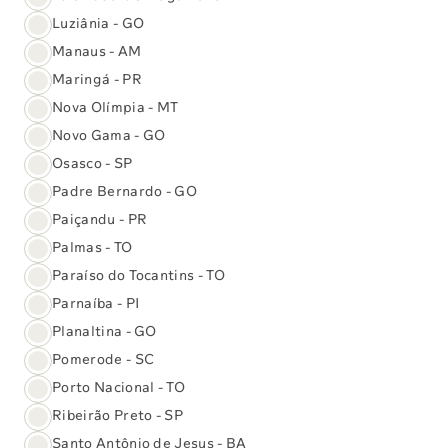
(61) 3329-8000
Luziânia - GO
Manaus - AM
Exames e Vacinas
Maringá - PR
Nova Olímpia - MT
Central de Atendimento
Novo Gama - GO
Osasco - SP
O Sabin
Padre Bernardo - GO
Reconhecimentos
Paiçandu - PR
Palmas - TO
Unidades
Paraíso do Tocantins - TO
Parnaíba - PI
Convênios
Reconhecimentos e conquistas:
Planaltina - GO
Pomerode - SC
Porto Nacional - TO
Ribeirão Preto - SP
Santo Antônio de Jesus - BA