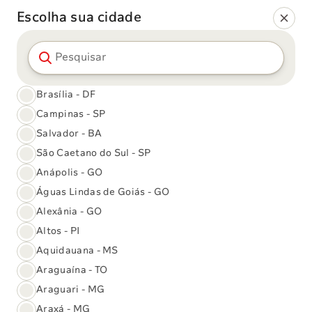
Escolha sua cidade
Pesquisar cidade
Perguntas frequentes
Qual é sua dúvida?
Brasília - DF
Campinas - SP
Salvador - BA
Tópicos que podem te ajudar:
São Caetano do Sul - SP
Anápolis - GO
Águas Lindas de Goiás - GO
Todas as
Dúvidas mais
Exames de
dúvidas
buscadas
imagem
Alexânia - GO
Altos - PI
Aquidauana - MS
Araguaína - TO
Araguari - MG
Araxá - MG