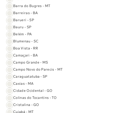
Barra do Bugres - MT
Gerais
Barreiras - BA
Barueri - SP
Como faço para ser atendido na Unidade
Bauru - SP
Digital?
Belém - PA
Blumenau - SC
Posso agendar exames e vacinas on-line?
Boa Vista - RR
Camaçari - BA
Campo Grande - MS
Trajes
Campo Novo do Parecis - MT
Caraguatatuba - SP
Estou grávida. Posso realizar exames de
Caxias - MA
Raio-X, Densitometria Óssea, Mamografia
e Tomografia?
Cidade Ocidental - GO
Colinas do Tocantins - TO
Cristalina - GO
Mostrar mais
Cuiabá - MT