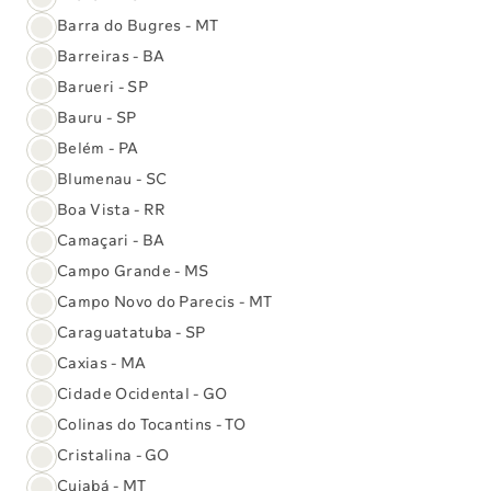
instituições são acreditadas internacionalmente, sendo
Barra do Bugres - MT
13 delas localizadas no Brasil. Com essa chancela, o Sabin
Barreiras - BA
integrou o pequeno grupo de empresas de medicina
Barueri - SP
diagnóstica reconhecidas no país, sendo o primeiro
acreditado no Distrito Federal.
Bauru - SP
Belém - PA
Blumenau - SC
Boa Vista - RR
Camaçari - BA
Campo Grande - MS
Campo Novo do Parecis - MT
Caraguatatuba - SP
Caxias - MA
Cidade Ocidental - GO
Colinas do Tocantins - TO
Cristalina - GO
Cuiabá - MT