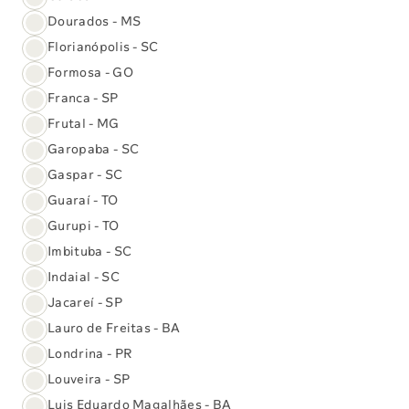
Dourados - MS
Florianópolis - SC
Programa de Acreditação
Formosa - GO
Franca - SP
para Laboratórios Clínicos –
Frutal - MG
PALC
Garopaba - SC
Gaspar - SC
Este é o maior programa latino-americano de acreditação,
Guaraí - TO
chancelado pela Sociedade Brasileira de Patologia
Gurupi - TO
Clínica, e tem como objetivo validar o sistema de melhoria
contínua da qualidade nos serviços prestados pelos
Imbituba - SC
laboratórios clínicos.
Indaial - SC
Jacareí - SP
Lauro de Freitas - BA
Londrina - PR
Louveira - SP
Luis Eduardo Magalhães - BA