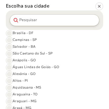
Escolha sua cidade
Pesquisar cidade
Gestão da qualidade e normas de
acreditação do Sabin
A excelência dos serviços oferecidos pelo Grupo Sabin é
Brasília - DF
validada por rigorosos processos nacionais e
Campinas - SP
internacionais de controles internos e externos da
Salvador - BA
qualidade, conduzidos pelo robusto Sistema de Gestão
da Qualidade (SGQ), que tem como pilares os seguintes
São Caetano do Sul - SP
programas de acreditação e certificações:
Anápolis - GO
Águas Lindas de Goiás - GO
Alexânia - GO
College of American
Altos - PI
Aquidauana - MS
Pathologists – CAP
Araguaína - TO
Acreditação internacional que analisa o atendimento ao
Araguari - MG
paciente, a confiança nas práticas laboratoriais e a
qualidade de seus processos técnicos. Mais de 8.000
Araxá - MG