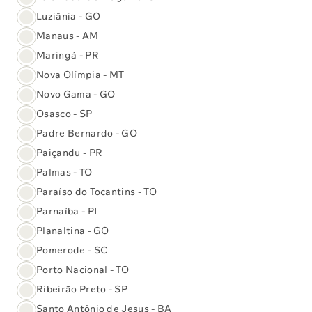
Luziânia - GO
Manaus - AM
Maringá - PR
Nova Olímpia - MT
Novo Gama - GO
17/12/2025
Comunicado
Osasco - SP
Homenagem ao Dr. Antônio Leitão Torres de
Padre Bernardo - GO
Araújo
Paiçandu - PR
Palmas - TO
Paraíso do Tocantins - TO
Parnaíba - PI
Planaltina - GO
Pomerode - SC
Porto Nacional - TO
13/06/2025
Comunicado
Instituto Sabin promove campanha solidária.
Ribeirão Preto - SP
Participe!
Santo Antônio de Jesus - BA