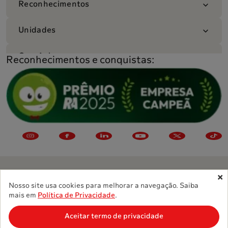
Reconhecimentos
Unidades
Convênios
Reconhecimentos e conquistas:
Nosso site usa cookies para melhorar a navegação. Saiba
©
2026
Grupo Sabin. Todos os direitos reservados.
mais em
Política de Privacidade
.
Política de Privacidade
Aceitar termo de privacidade