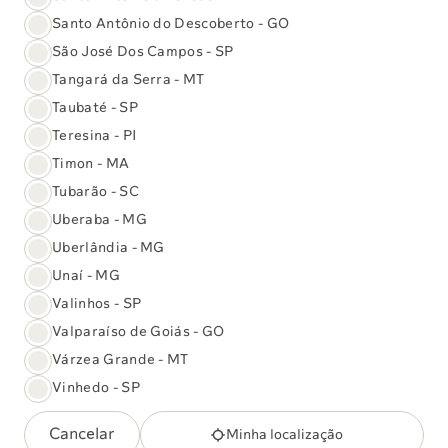
Santo Antônio do Descoberto - GO
São José Dos Campos - SP
Tangará da Serra - MT
Taubaté - SP
Teresina - PI
Timon - MA
27/05/2025
Vacinas
Tubarão - SC
Saiba como proteger-se contra doenças
Uberaba - MG
respiratórias
Uberlândia - MG
Unaí - MG
Valinhos - SP
Valparaíso de Goiás - GO
Várzea Grande - MT
Vinhedo - SP
31/03/2025
Comunicado
Cancelar
Minha localização
Sabin amplia atendimento na Unidade