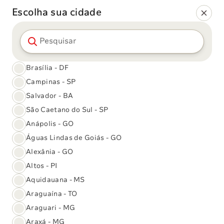
Escolha sua cidade
Pesquisar cidade
Comunicados
Brasília - DF
Procure em comunicados
Campinas - SP
Salvador - BA
São Caetano do Sul - SP
Anápolis - GO
Águas Lindas de Goiás - GO
Alexânia - GO
Altos - PI
Aquidauana - MS
Araguaína - TO
Araguari - MG
12/12/25
Exames de Imagem
Araxá - MG