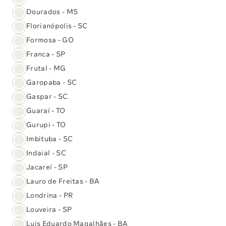
Dourados - MS
Florianópolis - SC
Assine nossa newsletter
Formosa - GO
Receba nossas novidades sobre serviços,
Franca - SP
eventos, dicas de saúde e muito mais.
Frutal - MG
Garopaba - SC
Gaspar - SC
Nome:
*
Guaraí - TO
Gurupi - TO
Imbituba - SC
E-mail:
*
Indaial - SC
Jacareí - SP
Lauro de Freitas - BA
Assinar
Londrina - PR
Louveira - SP
Luis Eduardo Magalhães - BA