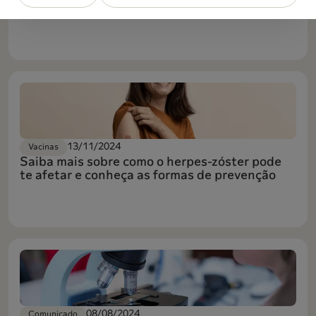
Conceito Iguatemi Shopping
13/11/2024
Vacinas
Saiba mais sobre como o herpes-zóster pode
te afetar e conheça as formas de prevenção
08/08/2024
Comunicado