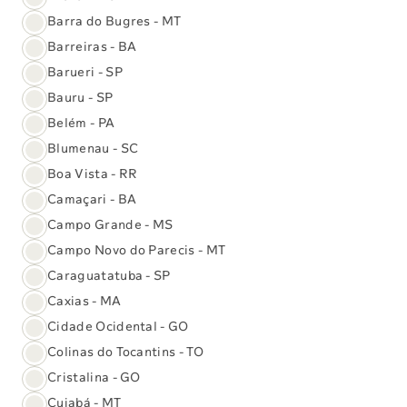
Somos 1º lugar no Prêmio Reclame
Barra do Bugres - MT
AQUI 2025
Barreiras - BA
Barueri - SP
Ler comunicado
Bauru - SP
Belém - PA
Blumenau - SC
Boa Vista - RR
Camaçari - BA
Campo Grande - MS
Campo Novo do Parecis - MT
Caraguatatuba - SP
17/07/26
Testes Genéticos
Caxias - MA
Painel Genético GLP-1
E
Cidade Ocidental - GO
Colinas do Tocantins - TO
Cristalina - GO
Cuiabá - MT