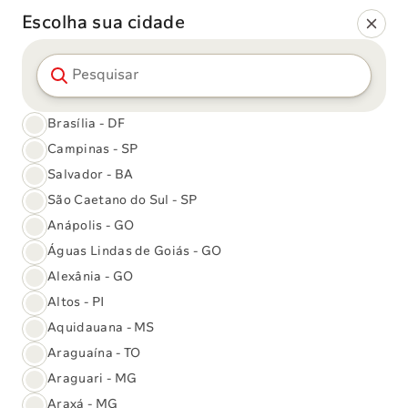
Escolha sua cidade
Pesquisar cidade
Brasília - DF
Campinas - SP
Salvador - BA
São Caetano do Sul - SP
26/05/2026 às 13:21
Vacinas
Anápolis - GO
Entenda como prevenir-se
Águas Lindas de Goiás - GO
contra as consequências
Alexânia - GO
Altos - PI
graves do VSR
Aquidauana - MS
Araguaína - TO
Araguari - MG
Tamanho da fonte
Araxá - MG