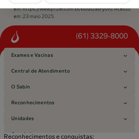
e B (recombinante) – Bula para Pacientes. Disponível
em: https://www.pfizer.com.br/bulas/abrysvo. Acesso
em: 23 maio 2025.
(61) 3329-8000
Exames e Vacinas
Central de Atendimento
O Sabin
Reconhecimentos
Unidades
Convênios
Reconhecimentos e conquistas: