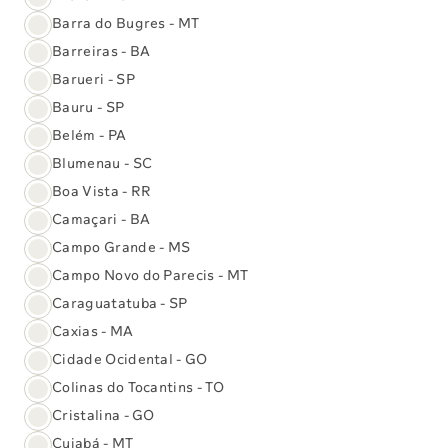
Barra do Bugres - MT
Barreiras - BA
Barueri - SP
Bauru - SP
Belém - PA
Blumenau - SC
Use o pré-agendamento e ganhe
Boa Vista - RR
tempo
Camaçari - BA
Com ele você garante mais facilidade e prioridade no
Campo Grande - MS
atendimento, seja em casa ou em uma unidade.
Campo Novo do Parecis - MT
Aproveite essa facilidade e adiante seu atendimento
Caraguatatuba - SP
agora mesmo!
Caxias - MA
Cidade Ocidental - GO
Colinas do Tocantins - TO
Acesse nossos Serviços Digitais
Cristalina - GO
Cuiabá - MT