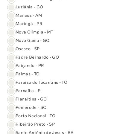
Luziânia - GO
Manaus - AM
Maringá - PR
Destaques
Nova Olímpia - MT
Da Loja Virtual
Novo Gama - GO
Osasco - SP
Testosterona Livre
Vitamina C
Padre Bernardo - GO
Comprar
Comprar
Paiçandu - PR
Palmas - TO
Beta HCG
Paraíso do Tocantins - TO
Comprar
Parnaíba - PI
Planaltina - GO
Pomerode - SC
Ir para a Loja Virtual
Porto Nacional - TO
Ribeirão Preto - SP
Santo Antônio de Jesus - BA