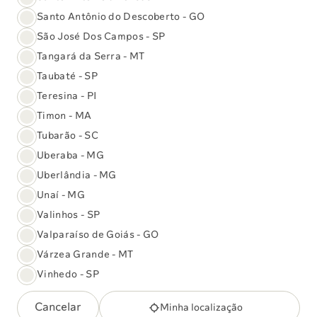
Preparo de exames
Santo Antônio do Descoberto - GO
Aqui você encontra a lista de exames que
São José Dos Campos - SP
realizamos e os preparos necessários, são mais de
Tangará da Serra - MT
+3,5mil tipos de exames disponíveis em todo Brasil
Taubaté - SP
Procure seu exame
Teresina - PI
Timon - MA
Tubarão - SC
Uberaba - MG
Uberlândia - MG
Unaí - MG
Valinhos - SP
Valparaíso de Goiás - GO
Várzea Grande - MT
Vinhedo - SP
Check-up Executivo Sabin Prime
Cancelar
Minha localização
Avaliação personalizada da sua saúde em