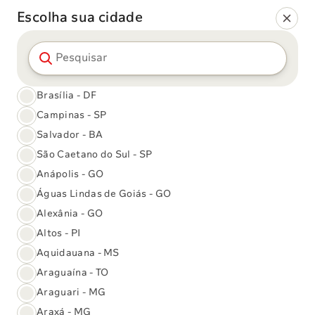
Escolha sua cidade
Pesquisar cidade
Brasília - DF
Campinas - SP
Salvador - BA
Exames
São Caetano do Sul - SP
Laboratoriais
Anápolis - GO
Águas Lindas de Goiás - GO
Alexânia - GO
Altos - PI
Resultado de
Relação de
Nossos
Aquidauana - MS
Exames
exames
Convênios
Araguaína - TO
Araguari - MG
Araxá - MG