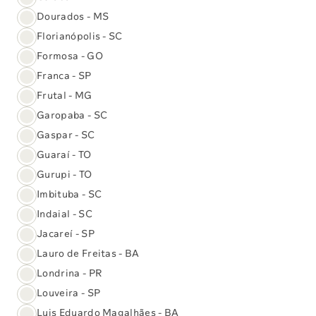
Dourados - MS
Florianópolis - SC
Formosa - GO
Franca - SP
Frutal - MG
Garopaba - SC
Gaspar - SC
Guaraí - TO
Gurupi - TO
Imbituba - SC
Indaial - SC
Jacareí - SP
Lauro de Freitas - BA
Exame genético que detecta mais de
390 genes associados a doenças.
Londrina - PR
Louveira - SP
Adquirir pacote
Luis Eduardo Magalhães - BA