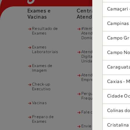
Camaçari 
Exames e
Central de
O
Vacinas
Atendimento
Campinas 
Resultado de
#VemSabin
Exames
Atendimento
Domiciliar
Campo Gr
Exames
Laboratoriais
Atendimento
Campo Nov
Digital para
Unidades
Exames de
Caraguata
Imagem
Atendimento à
Empresas
Caxias - 
Check-up
Executivo
Perguntas
Cidade Oc
Frequentes
Vacinas
Colinas do
Fale com o Sabin
Preparo de
Exames
Cristalina
Envie seu Projeto