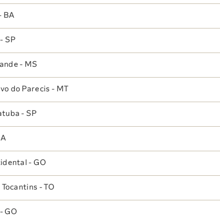
- BA
Reconheciment
 Sabin
Unidades
os
- SP
Quem Somos
Nossos Prêmios
Nossas Unidad
ande - MS
Nossa História
Certificações
o do Parecis - MT
Governança
Trabalhe Conosco
Corporativa
tuba - SP
Gestão de
Pessoas
MA
Instituto Sabin
idental - GO
Grupo Sabin
 Tocantins - TO
Fatos Relevantes
 - GO