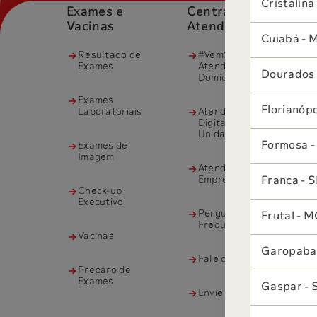
Cristalina
Exames e
Central de
O
Vacinas
Atendimento
Cuiabá - 
Resultado de
#VemSabin
Exames
Atendimento
Dourados
Domiciliar
Exames
Florianópo
Laboratoriais
Atendimento
Digital para
Unidades
Formosa 
Exames de
Imagem
Atendimento à
Empresas
Franca - 
Check-up
Executivo
Perguntas
Frutal - 
Frequentes
Vacinas
Garopaba
Fale com o Sabin
Preparo de
Exames
Gaspar - 
Envie seu Projeto