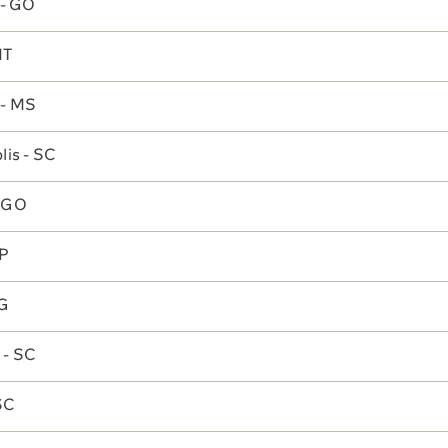
 - GO
Reconheciment
 Sabin
Unidades
os
MT
Quem Somos
Nossos Prêmios
Nossas Unidad
 - MS
Nossa História
Certificações
lis - SC
Governança
Trabalhe Conosco
Corporativa
- GO
Gestão de
Pessoas
SP
Instituto Sabin
MG
Grupo Sabin
 - SC
Fatos Relevantes
SC
Sala de Imprensa