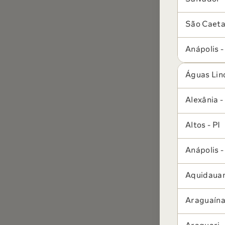
São Caeta
Saib
Anápolis 
Águas Lin
Alexânia 
Altos - PI
Anápolis 
A vac
preve
Aquidaua
compl
Araguaína
A vac