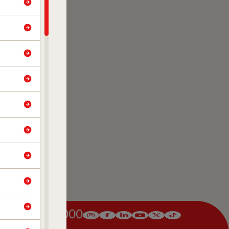
2024:
 Journal
.
2878/3098
venção da
rio-do-
o em: 13
ses/lung-
5.
(61) 3329-8000