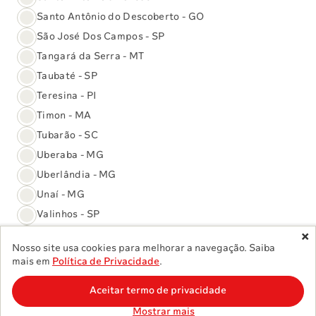
Santo Antônio do Descoberto - GO
Unidades
São José Dos Campos - SP
Tangará da Serra - MT
Convênios
Reconhecimentos e conquistas:
Taubaté - SP
Teresina - PI
Timon - MA
Tubarão - SC
Uberaba - MG
Uberlândia - MG
Unaí - MG
Valinhos - SP
Valparaíso de Goiás - GO
Nosso site usa cookies para melhorar a navegação. Saiba
Várzea Grande - MT
©
2026
Grupo Sabin. Todos os direitos reservados.
mais em
Política de Privacidade
.
Política de Privacidade
Vinhedo - SP
Aceitar termo de privacidade
Cancelar
Minha localização
Brasília - DF
Mostrar mais