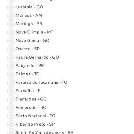
Seguimos em frente, inspirados pela confiança
Luziânia - GO
depositada em nós, prontos para enfrentar os desafios e
Manaus - AM
continuar contribuindo para um futuro mais saudável e
feliz para todos.
Maringá - PR
Nova Olímpia - MT
Jerolino Lopes Aquino
Novo Gama - GO
Diretor-sócio Laboratório Carlos Chagas / Sabin
Osasco - SP
Diagnóstico e Saúde
Padre Bernardo - GO
Paiçandu - PR
(61) 3329-8000
Palmas - TO
Paraíso do Tocantins - TO
Exames e Vacinas
Parnaíba - PI
Planaltina - GO
Central de Atendimento
Pomerode - SC
Porto Nacional - TO
O Sabin
Ribeirão Preto - SP
Reconhecimentos
Santo Antônio de Jesus - BA