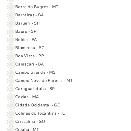
Barra do Bugres - MT
Resgate de Senha para
Resultados de Exames
Barreiras - BA
Resultados
Barueri - SP
Bauru - SP
Agendamentos
Preparo de Exames
#VemSabin
Belém - PA
Blumenau - SC
Boa Vista - RR
Nossas Unidades
Unidade Digital
Camaçari - BA
Campo Grande - MS
Campo Novo do Parecis - MT
Mostrar todas
Caraguatatuba - SP
Caxias - MA
Adquira serviços on-line
Cidade Ocidental - GO
No conforto de onde estiver
Colinas do Tocantins - TO
Cristalina - GO
Cuiabá - MT