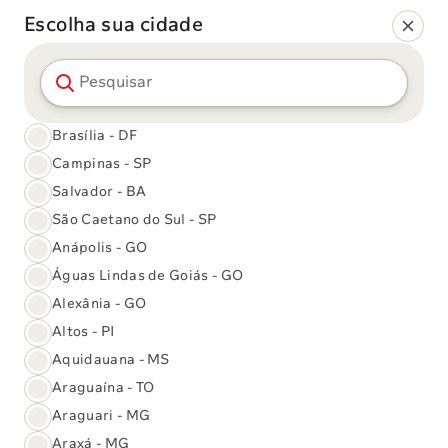
Escolha sua cidade
Pesquisar cidade
Seja bem-vindo(a) ao
Sabin Diagnóstico e Saúde
Brasília - DF
Campinas - SP
Salvador - BA
São Caetano do Sul - SP
Anápolis - GO
Águas Lindas de Goiás - GO
Alexânia - GO
Altos - PI
Aquidauana - MS
Araguaína - TO
Araguari - MG
Facilidades mais buscadas:
Araxá - MG