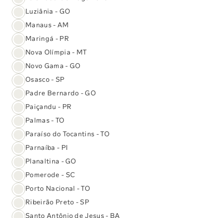
Fale com o Sabin
Luziânia - GO
Manaus - AM
WhatsApp
Maringá - PR
Nova Olímpia - MT
Novo Gama - GO
Osasco - SP
Telefone
Segunda a sexta-feira
das 6h às 21h
Padre Bernardo - GO
Sábados
das 6h às 21h
Paiçandu - PR
Domingos e feriados
das 7h às 17h
Palmas - TO
(61) 3329-8000
Paraíso do Tocantins - TO
Parnaíba - PI
Planaltina - GO
Assine nossa newsletter
Pomerode - SC
Receba nossas novidades sobre serviços,
Porto Nacional - TO
eventos, dicas de saúde e muito mais.
Ribeirão Preto - SP
Santo Antônio de Jesus - BA