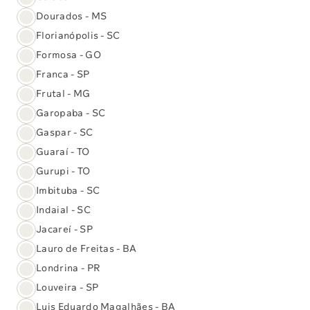
Vacina Herpes Zóster
Vacinas
Dourados - MS
Comprar
Florianópolis - SC
Formosa - GO
Vacina HPV 9
Exames
Laboratoriais
Franca - SP
Comprar
Frutal - MG
Garopaba - SC
Vacina Quadrivalente da Gripe -
Check-ups
Gaspar - SC
Cepas 2026
Guaraí - TO
Comprar
Gurupi - TO
Testes
Genéticos
Imbituba - SC
Indaial - SC
Ir para a Loja Virtual
Jacareí - SP
Lauro de Freitas - BA
Nossos canais
Londrina - PR
De atendimento
Louveira - SP
Luis Eduardo Magalhães - BA