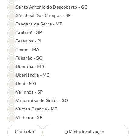
Nome:
Santo Antônio do Descoberto - GO
*
São José Dos Campos - SP
Tangará da Serra - MT
E-mail:
*
Taubaté - SP
Teresina - PI
Timon - MA
Tubarão - SC
Assinar
Uberaba - MG
Uberlândia - MG
Unaí - MG
Valinhos - SP
Acompanhe também nossas
Valparaíso de Goiás - GO
Notícias e comunicados
Várzea Grande - MT
Vinhedo - SP
Cancelar
Minha localização